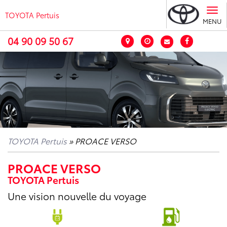
Tog
TOYOTA Pertuis
nav
MENU
04 90 09 50 67
TOYOTA Pertuis
» PROACE VERSO
PROACE VERSO
TOYOTA Pertuis
Une vision nouvelle du voyage