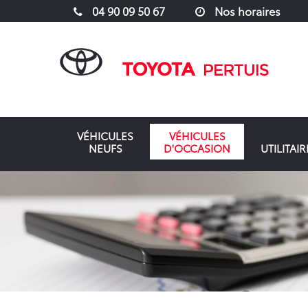
04 90 09 50 67
Nos horaires
VÉHICULES
VÉHICULES
NEUFS
D'OCCASION
UTILITAIR