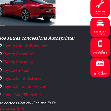
PRENDRE
RDV ATELIER
RESERVER
UN ESSAI
os autres concessions Autosprinter
Toyota Aix-en-Provence
NOUS
Toyota Aubagne
CONTACTER
Toyota Marseille
Toyota Pertuis
NOUS
REJOINDRE
Toyota Saint Victoret
Toyota Salon de Provence
Lexus Aix / Marseille
e concession du Groupe PLD:
w.pldauto.fr